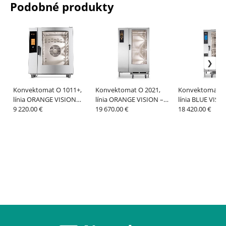
Podobné produkty
Konvektomat O 1011+,
Konvektomat O 2021,
Konvektomat B 
línia ORANGE VISION
línia ORANGE VISION –
línia BLUE VISI
PLUS – RETIGO
9 220.00 €
RETIGO
19 670.00 €
RETIGO
18 420.00 €