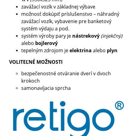
zavážací vozík v základnej výbave
možnosť dokúpiť príslušenstvo – náhradný
zavážací vozík, vybavenie pre banketový
systém výdaju a pod.
systém výroby pary je
nástrekový
(injekčný)
alebo
bojlerový
tepelným zdrojom je
elektrina
alebo
plyn
VOLITEĽNÉ MOŽNOSTI
bezpečenostné otváranie dverí v dvoch
krokoch
samonavíjacia sprcha