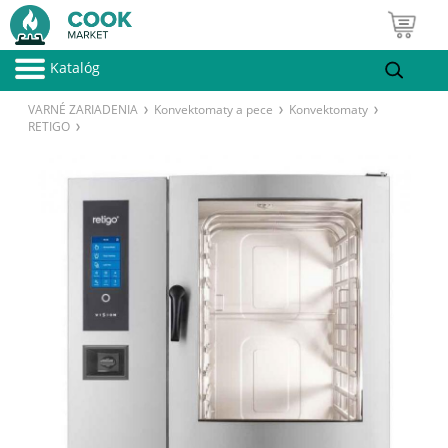
Katalóg
VARNÉ ZARIADENIA
Konvektomaty a pece
Konvektomaty
RETIGO