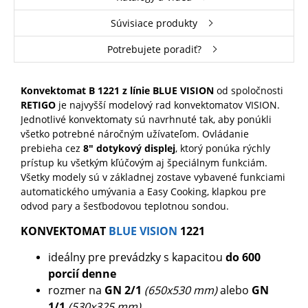
Súvisiace produkty
Potrebujete poradiť?
Konvektomat B 1221 z línie BLUE VISION
od spoločnosti
RETIGO
je najvyšší modelový rad konvektomatov VISION.
Jednotlivé konvektomaty sú navrhnuté tak, aby ponúkli
všetko potrebné náročným užívateľom. Ovládanie
prebieha cez
8" dotykový displej
, ktorý ponúka rýchly
prístup ku všetkým kľúčovým aj špeciálnym funkciám.
Všetky modely sú v základnej zostave vybavené funkciami
automatického umývania a Easy Cooking, klapkou pre
odvod pary a šesťbodovou teplotnou sondou.
KONVEKTOMAT
BLUE VISION
1221
ideálny pre prevádzky s kapacitou
do 600
porcií denne
rozmer na
GN 2/1
(650x530 mm)
alebo
GN
1/1
(530x325 mm)