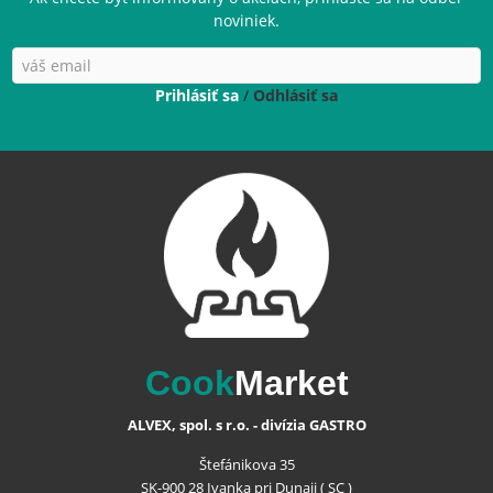
noviniek.
Prihlásiť sa
/
Odhlásiť sa
Cook
Market
ALVEX, spol. s r.o. - divízia GASTRO
Štefánikova 35
SK-900 28 Ivanka pri Dunaji ( SC )