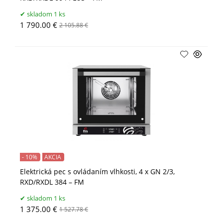
skladom 1 ks
1 790.00 €
2 105.88 €
- 10%
AKCIA
Elektrická pec s ovládaním vlhkosti, 4 x GN 2/3,
RXD/RXDL 384 – FM
skladom 1 ks
1 375.00 €
1 527.78 €