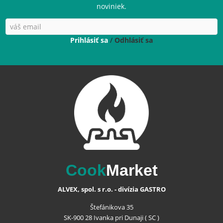
noviniek.
Prihlásiť sa
/
Odhlásiť sa
Cook
Market
ALVEX, spol. s r.o. - divízia GASTRO
Štefánikova 35
SK-900 28 Ivanka pri Dunaji ( SC )