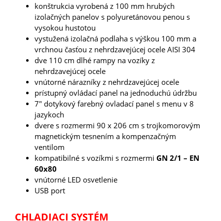
konštrukcia
vyrobená z 100 mm hrubých
izolačných panelov s polyuretánovou penou s
vysokou hustotou
vystužená izolačná podlaha s výškou 100 mm a
vrchnou časťou z nehrdzavejúcej ocele AISI 304
dve 110 cm dlhé rampy na vozíky z
nehrdzavejúcej ocele
vnútorné nárazníky z nehrdzavejúcej ocele
prístupný ovládací panel na jednoduchú údržbu
7" dotykový farebný ovladací panel s menu v 8
jazykoch
dvere s rozmermi 90 x 206 cm s trojkomorovým
magnetickým tesnením a kompenzačným
ventilom
kompatibilné s vozíkmi s rozmermi
GN 2/1 – EN
60x80
vnútorné LED osvetlenie
USB port
CHLADIACI SYSTÉM