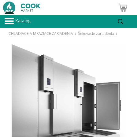
Katalóg
CHLADIACE A MRAZIACE ZARIADENIA
Šokovacie zariadenia