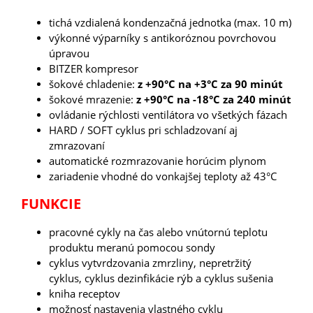
tichá vzdialená kondenzačná jednotka (max. 10 m)
výkonné výparníky s antikoróznou povrchovou
úpravou
BITZER kompresor
šokové chladenie:
z +90°C na +3°C za 90 minút
šokové mrazenie:
z +90°C na -18°C za 240 minút
ovládanie rýchlosti ventilátora vo všetkých fázach
HARD / SOFT cyklus pri schladzovaní aj
zmrazovaní
automatické rozmrazovanie horúcim plynom
zariadenie vhodné do vonkajšej teploty až 43°C
FUNKCIE
pracovné cykly na čas alebo vnútornú teplotu
produktu meranú pomocou sondy
cyklus vytvrdzovania zmrzliny, nepretržitý
cyklus, cyklus dezinfikácie rýb a cyklus sušenia
kniha receptov
možnosť nastavenia vlastného cyklu