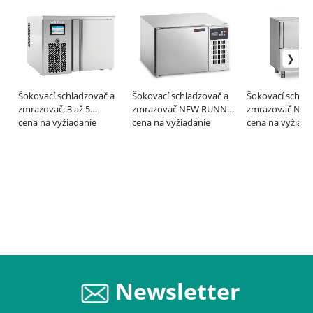
Šokovací schladzovač a
Šokovací schladzovač a
Šokovací schlad
zmrazovač, 3 až 5
zmrazovač NEW RUNNER
zmrazovač NE
zásuvov – INFRICO
cena na vyžiadanie
BASIC, GN 2/3 – GEMM
cena na vyžiadanie
TOP – GEMM
cena na vyžiada
Newsletter