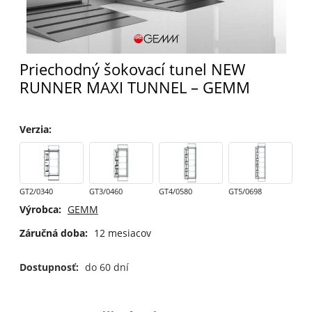
Priechodný šokovací tunel NEW
RUNNER MAXI TUNNEL – GEMM
Verzia
:
GT2/0340
GT3/0460
GT4/0580
GT5/0698
Výrobca:
GEMM
Záručná doba:
12 mesiacov
Dostupnosť:
do 60 dní