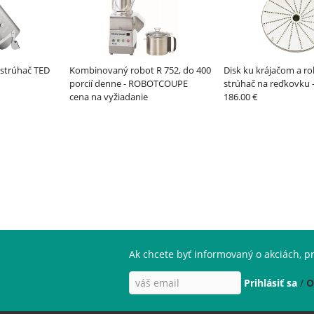
 strúhač TED
Kombinovaný robot R 752, do 400
Disk ku krájačom a r
porcií denne - ROBOTCOUPE
strúhač na reďkovku 
cena na vyžiadanie
ROBOTCOUPE
186.00 €
Ak chcete byť informovaný o akciách, pr
Prihlásiť sa
/
O