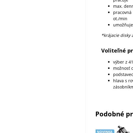
max. den
pracovná 
ot./min
umožňuje 
*krájacie disky
Voliteľné p
výber z 4
možnosť o
podstavec
hlava s r
zásobník
Podobné p
NOVINKA