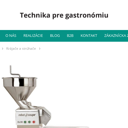
O NÁS
REALIZÁCIE
BLOG
B2B
KONTAKT
ZÁKAZNÍCKA
Krájače a strúhače