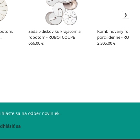
obotom,
Sada 5 diskov ku krájačom a
Kombinovaný robot R 4
-
robotom - ROBOTCOUPE
porcií denne - ROBOT
666.00 €
2 305.00 €
ihláste sa na odber noviniek.
dhlásiť sa