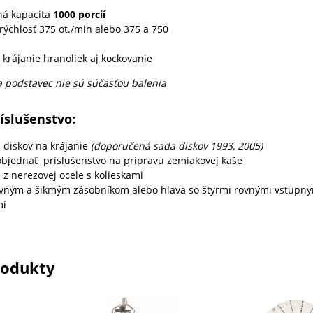
ná kapacita
1000 porcií
rýchlosť 375 ot./min alebo 375 a 750
krájanie hranoliek aj kockovanie
 a podstavec nie sú súčasťou balenia
ríslušenstvo:
1 diskov na krájanie
(doporučená sada diskov 1993, 2005)
bjednať príslušenstvo na prípravu zemiakovej kaše
 z nerezovej ocele s kolieskami
ovným a šikmým zásobníkom alebo hlava so štyrmi rovnými vstupn
mi
rodukty