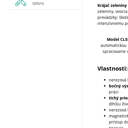
SERVIS
Krájač zeleniny
zeleniny, ovocia
prevádzky: škol
intenzívnemu po
Model CL5
automatickou 
spracovanie 
Vlastnosti:
nerezová 
bočný vý
práci
tichý pr
dlhšiu živ
nerezová 
magnetic
prístup do
pracuje