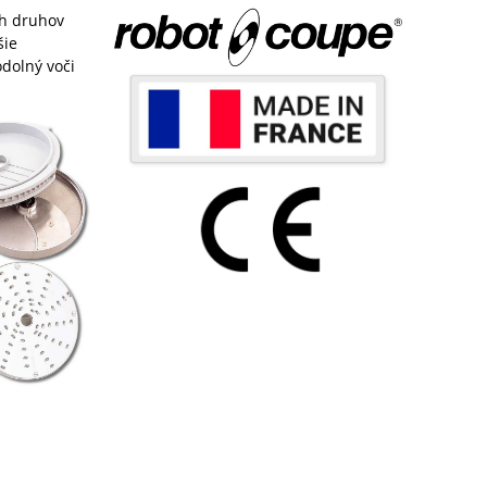
ch druhov
šie
odolný voči