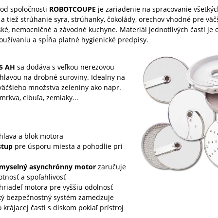
od spoločnosti
ROBOTCOUPE
je zariadenie na spracovanie všetký
 a tiež strúhanie syra, strúhanky, čokolády, orechov vhodné pre väč
ské, nemocničné a závodné kuchyne. Materiál jednotlivých častí je 
užívaniu a spĺňa platné hygienické predpisy.
5 AH
sa dodáva s veľkou nerezovou
hlavou na drobné suroviny. Idealny na
väčšieho množstva zeleniny ako napr.
mrkva, cibuľa, zemiaky...
hlava a blok motora
stup
pre úsporu miesta a pohodlie pri
iemyselný asynchrónny motor
zaručuje
otnosť a spoľahlivosť
hriadeľ motora pre vyššiu odolnosť
ký bezpečnostný systém zamedzuje
 krájacej časti s diskom pokiaľ prístroj