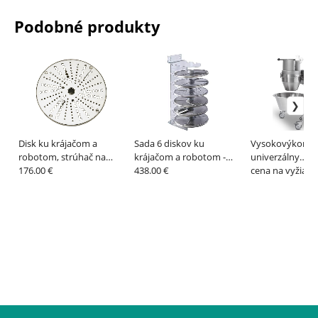
Podobné produkty
Disk ku krájačom a
Sada 6 diskov ku
Vysokovýkonn
robotom, strúhač na
krájačom a robotom -
univerzálny
zemiaky - ROBOTCOUPE
176.00 €
ROBOTCOUPE
438.00 €
veľkokuchynský
cena na vyžiada
HU 1020-2 – F