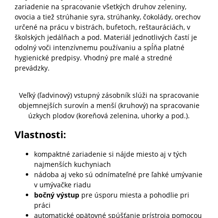
zariadenie na spracovanie všetkých druhov zeleniny,
ovocia a tiež strúhanie syra, strúhanky, čokolády, orechov
určené na prácu v bistrách, bufetoch, reštauráciách, v
školských jedálňach a pod. Materiál jednotlivých častí je
odolný voči intenzívnemu používaniu a spĺňa platné
hygienické predpisy. Vhodný pre malé a stredné
prevádzky.
Veľký (ľadvinový) vstupný zásobník slúži na spracovanie
objemnejších surovín a menší (kruhový) na spracovanie
úzkych plodov (koreňová zelenina, uhorky a pod.).
Vlastnosti:
kompaktné zariadenie si nájde miesto aj v tých
najmenších kuchyniach
nádoba aj veko sú odnímateľné pre ľahké umývanie
v umývačke riadu
bočný výstup
pre úsporu miesta a pohodlie pri
práci
automatické opätovné spúšťanie prístroja pomocou