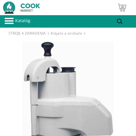
Katalóg
STROJE A ZARIADENIA
Krájače a strúhače