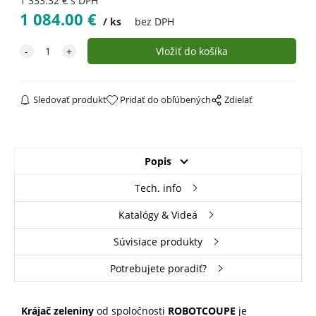
1 333.32
€
s DPH
1 084.00
€
ks
bez DPH
Sledovať produkt
Pridať do obľúbených
Zdielať
Popis
Tech. info
Katalógy & Videá
Súvisiace produkty
Potrebujete poradiť?
Krájač zeleniny
od spoločnosti
ROBOTCOUPE
je