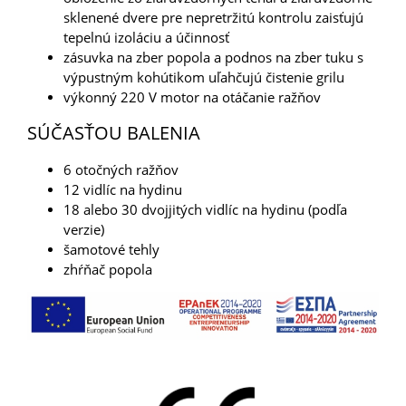
sklenené dvere pre nepretržitú kontrolu zaisťujú
tepelnú izoláciu a účinnosť
zásuvka na zber popola a podnos na zber tuku s
výpustným kohútikom uľahčujú čistenie grilu
výkonný 220 V motor na otáčanie ražňov
SÚČASŤOU BALENIA
6 otočných ražňov
12 vidlíc na hydinu
18 alebo 30 dvojjitých vidlíc na hydinu (podľa
verzie)
šamotové tehly
zhŕňač popola