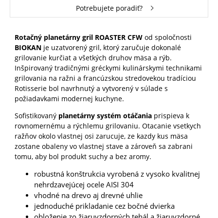
Potrebujete poradiť?
Rotačný planetárny gril ROASTER CFW
od spoločnosti
BIOKAN
je uzatvorený gril, ktorý zaručuje dokonalé
grilovanie kurčiat a všetkých druhov mäsa a rýb.
Inšpirovaný tradičnými gréckymi kulinárskymi technikami
grilovania na ražni a francúzskou stredovekou tradíciou
Rotisserie bol navrhnutý a vytvorený v súlade s
požiadavkami modernej kuchyne.
Sofistikovaný
planetárny systém otáčania
prispieva k
rovnomernému a rýchlemu grilovaniu. Otacanie vsetkych
ražňov okolo vlastnej osi zarucuje, ze kazdy kus mäsa
zostane obaleny vo vlastnej stave a zároveň sa zabrani
tomu, aby bol produkt suchy a bez aromy.
robustná konštrukcia vyrobená z vysoko kvalitnej
nehrdzavejúcej ocele AISI 304
vhodné na drevo aj drevné uhlie
jednoduché prikladanie cez bočné dvierka
obloženie zo žiaruvzdorných tehál a žiaruvzdorné