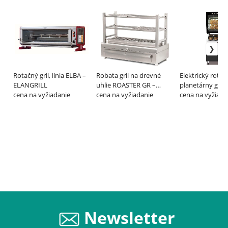
Rotačný gril, línia ELBA –
Robata gril na drevné
Elektrický rotač
ELANGRILL
uhlie ROASTER GR –
planetárny gril 
cena na vyžiadanie
BIOKAN
cena na vyžiadanie
kurčatá MINIC
cena na vyžiada
ROTISOL
Newsletter