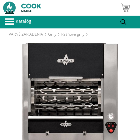
Katalóg
VARNÉ ZARIADENIA
Grily
Ražňové grily