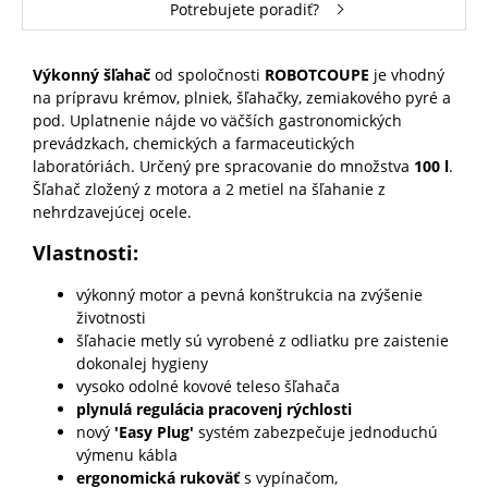
Potrebujete poradiť?
Výkonný šľahač
od spoločnosti
ROBOTCOUPE
je vhodný
na prípravu krémov, plniek, šľahačky, zemiakového pyré a
pod. Uplatnenie nájde vo väčších gastronomických
prevádzkach, chemických a farmaceutických
laboratóriách. Určený pre spracovanie do množstva
100 l
.
Šľahač zložený z motora a 2 metiel na šľahanie z
nehrdzavejúcej ocele.
Vlastnosti:
výkonný motor a pevná konštrukcia na zvýšenie
životnosti
šľahacie metly sú vyrobené z odliatku pre zaistenie
dokonalej hygieny
vysoko odolné kovové teleso šľahača
plynulá regulácia pracovenj rýchlosti
nový
'Easy Plug'
systém zabezpečuje jednoduchú
výmenu kábla
ergonomická rukoväť
s vypínačom,