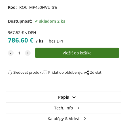
Kód:
ROC_MP450FWUltra
Dostupnosť:
skladom 2 ks
967.52
€
s DPH
786.60
€
ks
bez DPH
Sledovať produkt
Pridať do obľúbených
Zdielať
Popis
Tech. info
Katalógy & Videá