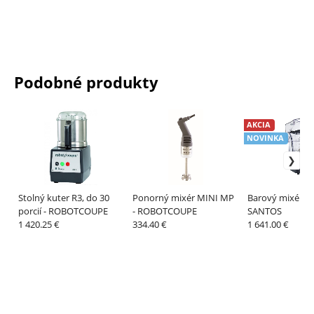
Podobné produkty
AKCIA
NOVINKA
Stolný kuter R3, do 30
Ponorný mixér MINI MP
Barový mixér SA
porcií - ROBOTCOUPE
- ROBOTCOUPE
SANTOS
1 420.25 €
334.40 €
1 641.00 €