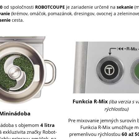
10
od spoločnosti
ROBOTCOUPE
je zariadenie určené na
sekanie
(m
anie
(krémov, omáčok, pomazánok, dresingov, ovocnej a zeleninove
senie
cesta.
Funkcia R-Mix
(iba verzia s 
rýchlosťou)
Mininádoba
Pre mixovanie jemných surovín b
nádoba s objemom
4 litra
Funkcia R-Mix umožňuje mi
 exkluzivita značky Robot-
premenlivou rýchlosťou
60 až 5
ýchlu prípravu omáčok, na