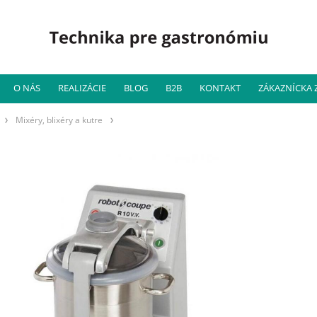
O NÁS
REALIZÁCIE
BLOG
B2B
KONTAKT
ZÁKAZNÍCKA
Mixéry, blixéry a kutre