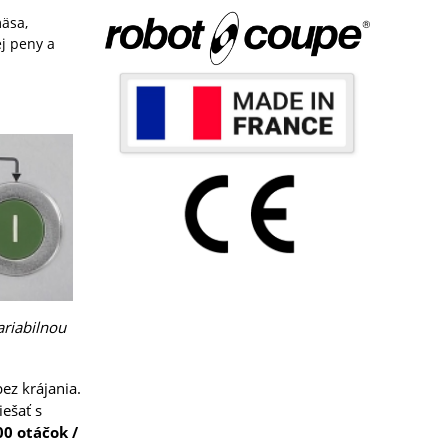
äsa,
j peny a
variabilnou
ez krájania.
ešať s
00 otáčok /