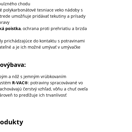
pulzného chodu
é polykarbonátové tesniace veko nádoby s
strede umožňuje pridávať tekutiny a prísady
pravy
ká poistka
, ochrana proti prehriatiu a brzda
ely prichádzajúce do kontaktu s potravinami
teľné a je ich možné umývať v umývačke
dovýbava:
ubým a nôž s jemným vrúbkovaním
systém
R-VAC®
: potraviny spracovávané vo
zachovávajú čerstvý vzhľad, vôňu a chuť oveľa
ároveň to predlžuje ich trvanlivosť
rodukty