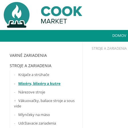
DOMOV
STROJE A ZARIADENIA
VARNÉ ZARIADENIA
STROJE A ZARIADENIA
Krájače a strúhače
Mixéry, blixéry a kutre
Nárezove stroje
Vákuovačky, baliace stroje a sous
vide
Mlynčeky na mäso
Udržiavacie zariadenia