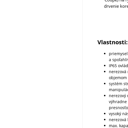
drvenie kor
Vlastnosti:
priemysel
a spoľahl
IP65 ovlád
nerezová
objemom
systém st
manipulá
nerezový 
výhradne 
presnosťo
vysoký ná
nerezová 
max. kapa