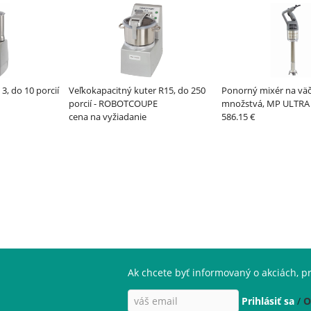
 3, do 10 porcií
Veľkokapacitný kuter R15, do 250
Ponorný mixér na väč
porcií - ROBOTCOUPE
množstvá, MP ULTRA 
cena na vyžiadanie
ROBOTCOUPE
586.15 €
Ak chcete byť informovaný o akciách, pr
Prihlásiť sa
/
O