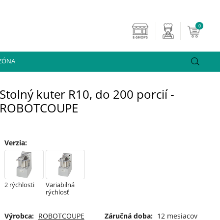
0
 ZÓNA
Stolný kuter R10, do 200 porcií -
ROBOTCOUPE
Verzia
:
2 rýchlosti
Variabilná
rýchlosť
Výrobca:
ROBOTCOUPE
Záručná doba:
12 mesiacov