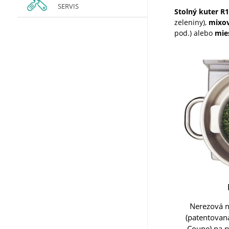
SERVIS
Stolný kuter R
zeleniny),
mixov
pod.) alebo
mie
Nerezová 
(patentovaná
Coupe) na r