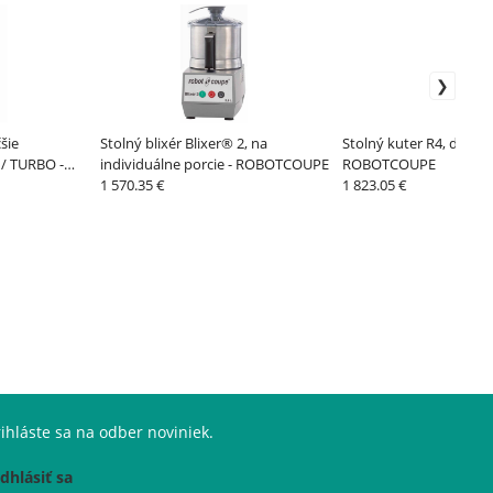
šie
Stolný blixér Blixer® 2, na
Stolný kuter R4, do 50 p
/ TURBO -
individuálne porcie - ROBOTCOUPE
ROBOTCOUPE
1 570.35 €
1 823.05 €
ihláste sa na odber noviniek.
dhlásiť sa