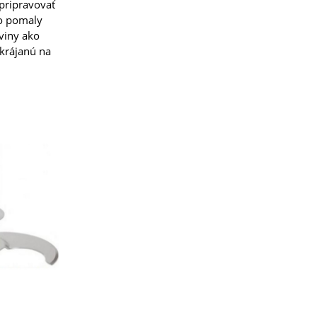
pripravovať
o pomaly
viny ako
akrájanú na