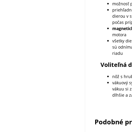
možnosť 
priehľadn
dierou v 
počas prí
magnetic
motora
všetky di
sú odníma
riadu
Voliteľná 
nôž s hr
vákuový 
vákuu si 
dlhšie a z
Podobné p