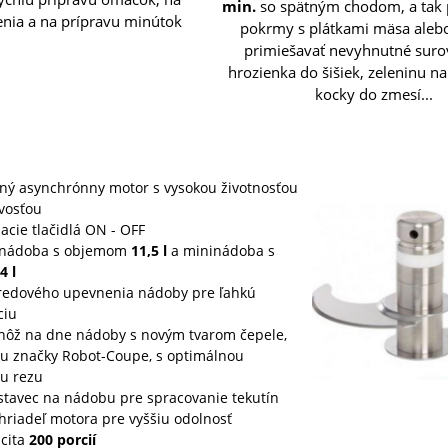
min.
so spätným chodom, a tak 
enia a na prípravu minútok
pokrmy s plátkami mäsa aleb
primiešavať nevyhnutné suro
hrozienka do šišiek, zeleninu n
kocky do zmesí...
ný asynchrónny motor s vysokou životnosťou
ivosťou
acie tlačidlá ON - OFF
 nádoba s objemom
11,5
l
a mininádoba s
4
l
redového upevnenia nádoby pre ľahkú
ciu
nôž na dne nádoby s novým tvarom čepele,
u značky Robot-Coupe, s optimálnou
u rezu
stavec na nádobu pre spracovanie tekutín
hriadeľ motora pre vyššiu odolnosť
cita
200 porcií