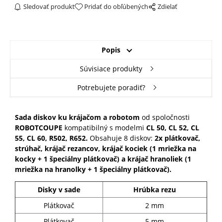
Sledovať produkt
Pridať do obľúbených
Zdielať
Popis
Súvisiace produkty
Potrebujete poradiť?
Sada diskov ku krájačom a robotom
od spoločnosti
ROBOTCOUPE
kompatibilný s modelmi
CL 50, CL 52, CL
55, CL 60, R502, R652
.
Obsahuje 8 diskov:
2x plátkovač,
strúhač, krájač rezancov, krájač kociek (1 mriežka na
kocky + 1 špeciálny plátkovač) a krájač hranoliek (1
mriežka na hranolky + 1 špeciálny plátkovač).
Disky v sade
Hrúbka rezu
Plátkovač
2 mm
Plátkovač
5 mm