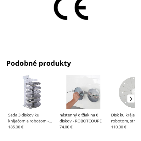
Podobné produkty
Sada 3 diskov ku
nástenný držiak na 6
Disk ku krájačo
krájačom a robotom -
diskov - ROBOTCOUPE
robotom, strúh
ROBOTCOUPE
185.00 €
74.00 €
reďkovku 0,7 až
110.00 €
ROBOTCOUPE