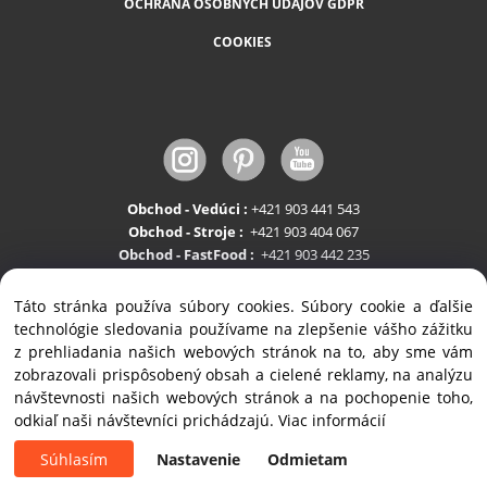
OCHRANA OSOBNÝCH ÚDAJOV GDPR
COOKIES
Obchod - Vedúci :
+421 903 441 543
Obchod - Stroje :
+421 903 404 067
Obchod - FastFood :
+421 903 442 235
Servis:
+421 903 404 047
Táto stránka používa súbory cookies. Súbory cookie a ďalšie
technológie sledovania používame na zlepšenie vášho zážitku
z prehliadania našich webových stránok na to, aby sme vám
zobrazovali prispôsobený obsah a cielené reklamy, na analýzu
návštevnosti našich webových stránok a na pochopenie toho,
odkiaľ naši návštevníci prichádzajú.
Viac informácií
Copyright © 2020 ALVEX, spol.s r.o., All rights reserved | Štefánikova 35, SK-900 28
Ivanka pri Dunaji
Súhlasím
Nastavenie
Odmietam
Vytvorené systémom ClickEshop.sk