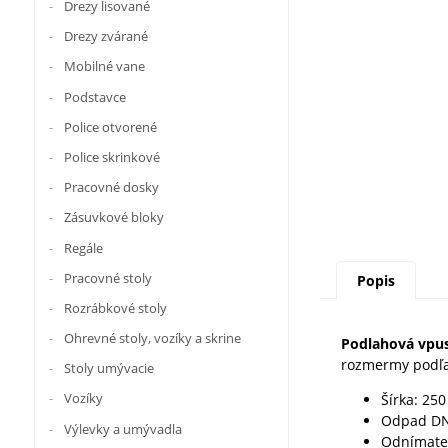
Drezy lisované
Drezy zvárané
Mobilné vane
Podstavce
Police otvorené
Police skrinkové
Pracovné dosky
Zásuvkové bloky
Regále
Pracovné stoly
Popis
Rozrábkové stoly
Ohrevné stoly, vozíky a skrine
Podlahová vpu
rozmermy podľa
Stoly umývacie
Vozíky
Šírka: 25
Odpad DN
Výlevky a umývadla
Odnímateľ