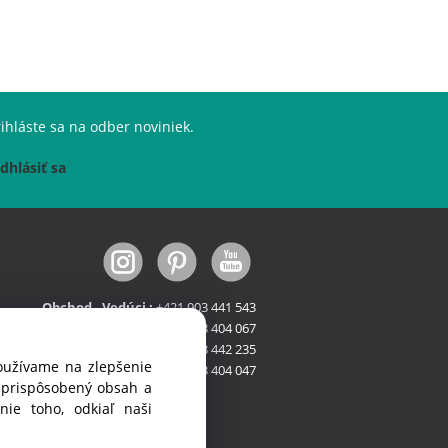
ihláste sa na odber noviniek.
dhlásiť sa
Obchod - Vedúci :
+421 903 441 543
Obchod - Stroje :
+421 903 404 067
Obchod - FastFood :
+421 903 442 235
používame na zlepšenie
Servis:
+421 903 404 047
i prispôsobený obsah a
ie toho, odkiaľ naši