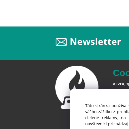
Newsletter
Co
ALVEX, sp
Štefániko
SK-900 28
Táto stránka používa 
Slovensk
vášho zážitku z prehl
cielené reklamy, na
návštevníci prichádza