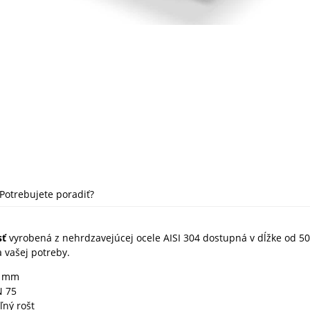
Potrebujete poradiť?
sť
vyrobená z nehrdzavejúcej ocele AISI 304 dostupná v dĺžke od 5
 vašej potreby.
0 mm
 75
ný rošt