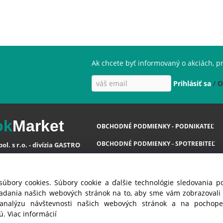
Ak chcete byť informovaný o akciách, pr
Prihlásiť sa
/
O
ok
Market
OBCHODNÉ PODMIENKY - PODNIKATEĽ
OBCHODNÉ PODMIENKY - SPOTREBITEĽ
ol. s r.o. - divízia GASTRO
OCHRANA OSOBNÝCH ÚDAJOV GDPR
va 35
 Ivanka pri Dunaji ( SC )
COOKIES
súbory cookies. Súbory cookie a ďalšie technológie sledovania 
á Republika
iadania našich webových stránok na to, aby sme vám zobrazoval
 analýzu návštevnosti našich webových stránok a na pochopen
jú.
Viac informácií