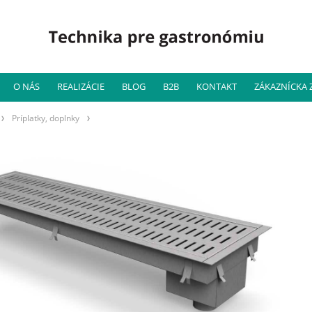
O NÁS
REALIZÁCIE
BLOG
B2B
KONTAKT
ZÁKAZNÍCKA
Príplatky, doplnky