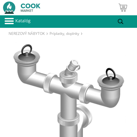
Katalóg
NEREZOVÝ NÁBYTOK
Príplatky, doplnky