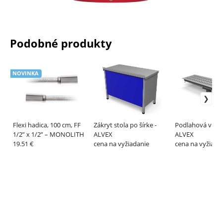
Podobné produkty
NOVINKA
Flexi hadica, 100 cm, FF
Zákryt stola po šírke -
Podlahová vpus
1/2” x 1/2” – MONOLITH
ALVEX
ALVEX
19.51 €
cena na vyžiadanie
cena na vyžiada