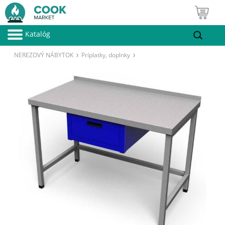
Katalóg
NEREZOVÝ NÁBYTOK
Príplatky, doplnky