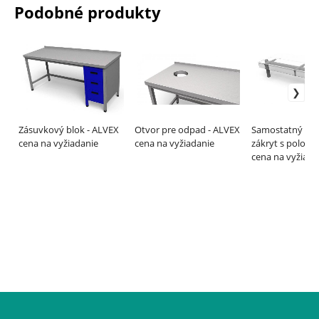
Podobné produkty
Zásuvkový blok - ALVEX
Otvor pre odpad - ALVEX
Samostatný hyg
cena na vyžiadanie
cena na vyžiadanie
zákryt s polovi
predným sklom 
cena na vyžiada