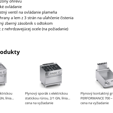
 zóny ohrevu
ké ovládanie
tný ventil na ovládanie plameňa
hrany a lem z 3 strán na uľahčenie čistenia
ný zberný zásobník s odtokom
 z nehrdzavejúcej ocele (na požiadanie)
rodukty
ektrickou
Plynový sporák s elektrickou
Plynový kontaktný gril
N, línia
statickou rúrou, 2/1 GN, línia
PERFORMANCE 700 –
PERFORMANCE 700 - ATA
cena na vyžiadanie
cena na vyžiadanie