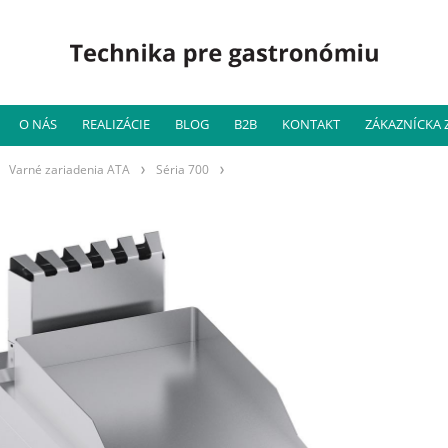
O NÁS
REALIZÁCIE
BLOG
B2B
KONTAKT
ZÁKAZNÍCKA
Varné zariadenia ATA
Séria 700