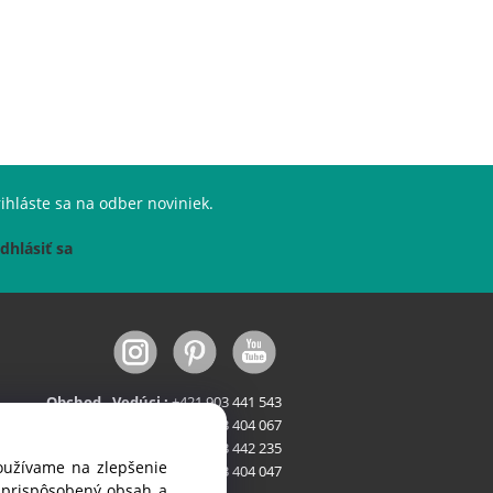
ihláste sa na odber noviniek.
dhlásiť sa
Obchod - Vedúci :
+421 903 441 543
Obchod - Stroje :
+421 903 404 067
Obchod - FastFood :
+421 903 442 235
používame na zlepšenie
Servis:
+421 903 404 047
i prispôsobený obsah a