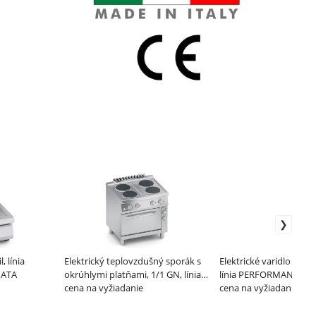
, línia
Elektrický teplovzdušný sporák s
Elektrické varidlo na ce
 ATA
okrúhlymi platňami, 1/1 GN, línia
línia PERFORMANCE 70
700 - ATA
cena na vyžiadanie
cena na vyžiadanie