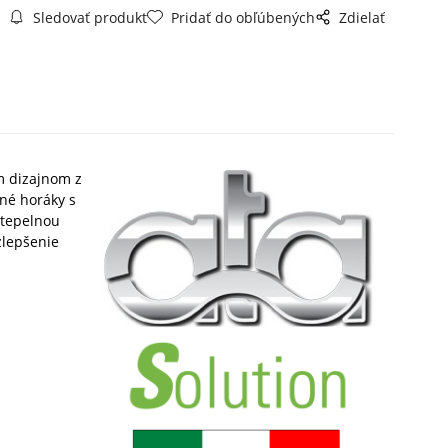
Sledovať produkt
Pridať do obľúbených
Zdielať
m dizajnom z
nné horáky s
 tepelnou
zlepšenie