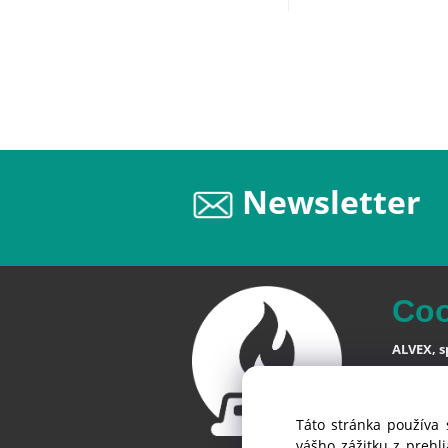
Newsletter
Co
ALVEX, sp
Štefániko
SK-900 28
Táto stránka používa 
Slovensk
vášho zážitku z prehl