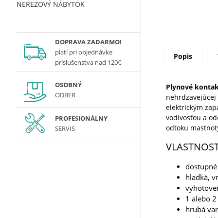
NEREZOVÝ NÁBYTOK
DOPRAVA ZADARMO!
platí
pri objednávke
Popis
príslušenstva nad 120€
OSOBNÝ
Plynové kontak
ODBER
nehrdzavejúcej 
elektrickým zap
vodivosťou a od
PROFESIONÁLNY
odtoku mastnot
SERVIS
VLASTNOST
dostupné 
hladká, 
vyhotoven
1 alebo 2
hrubá var