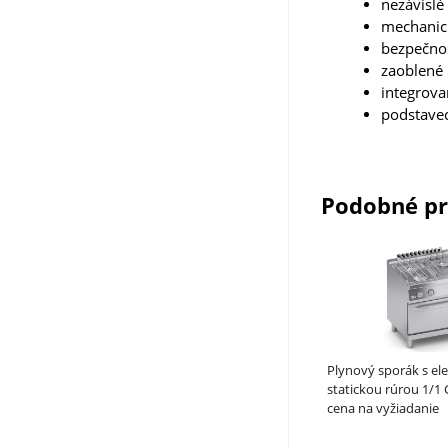
nezávislé
mechanic
bezpečnos
zaoblené 
integrova
podstavec
Podobné p
Plynový sporák s el
statickou rúrou 1/1 G
SOLUTION 700 - ATA
cena na vyžiadanie