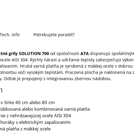
Tech. info
Potrebujete poradiť?
tné grily SOLUTION 700
od spoločnosti
ATA
disponujú spoľahlivý
ocele AISI 304. Rýchly nárast a udržanie teploty zabezpečujú výko
aľovaním. Hrubá varná platňa je vyrobená z mäkkej ocele s dobrou
olnosťou voči vysokým teplotám. Pracovná plocha je naklonená na 
y. Odtok je prepojený s integrovanou zbernou nádobou.
I
v šírke 40 cm alebo 80 cm
vrúbkovaná alebo kombinovaná varná platňa
ie z nehrdzavejúcej ocele AISI 304
 horáky s elektrickým zapaľovaním
ná platňa z mäkkej ocele