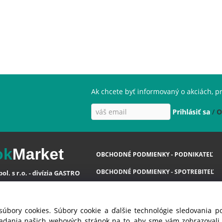
Ak chcete byť informovaný o akciách, pr
Prihlásiť sa
/
O
ok
Market
OBCHODNÉ PODMIENKY - PODNIKATEĽ
OBCHODNÉ PODMIENKY - SPOTREBITEĽ
ol. s r.o. - divízia GASTRO
OCHRANA OSOBNÝCH ÚDAJOV GDPR
va 35
 Ivanka pri Dunaji ( SC )
COOKIES
súbory cookies. Súbory cookie a ďalšie technológie sledovania 
á Republika
iadania našich webových stránok na to, aby sme vám zobrazoval