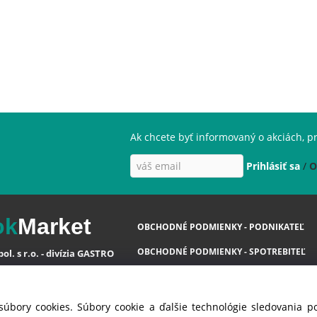
Ak chcete byť informovaný o akciách, pr
Prihlásiť sa
/
O
ok
Market
OBCHODNÉ PODMIENKY - PODNIKATEĽ
OBCHODNÉ PODMIENKY - SPOTREBITEĽ
ol. s r.o. - divízia GASTRO
OCHRANA OSOBNÝCH ÚDAJOV GDPR
va 35
 Ivanka pri Dunaji ( SC )
COOKIES
súbory cookies. Súbory cookie a ďalšie technológie sledovania 
á Republika