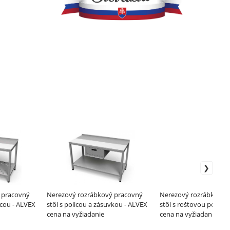
 pracovný
Nerezový rozrábkový pracovný
Nerezový rozrábkový 
icou - ALVEX
stôl s policou a zásuvkou - ALVEX
stôl s roštovou policou
cena na vyžiadanie
cena na vyžiadanie