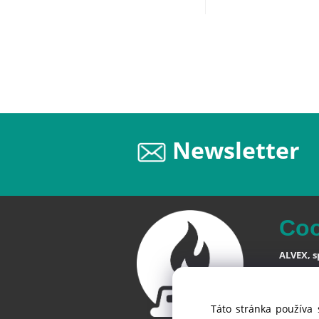
Newsletter
Co
ALVEX, sp
Štefániko
SK-900 28
Táto stránka používa 
Slovensk