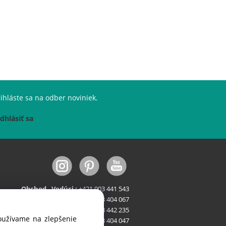
ihláste sa na odber noviniek.
dhlásiť sa
Obchod - Vedúci :
+421 903 441 543
Obchod - Stroje :
+421 903 404 067
Obchod - FastFood :
+421 903 442 235
používame na zlepšenie
Servis:
+421 903 404 047