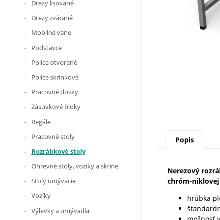
Drezy lisované
Drezy zvárané
Mobilné vane
Podstavce
Police otvorené
Police skrinkové
Pracovné dosky
Zásuvkové bloky
Regále
Pracovné stoly
Popis
Rozrábkové stoly
Ohrevné stoly, vozíky a skrine
Nerezový rozrá
Stoly umývacie
chróm-niklovej
Vozíky
hrúbka p
štandard
Výlevky a umývadla
možnosť v