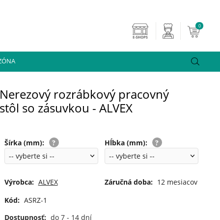
0
 ZÓNA
Nerezový rozrábkový pracovný
stôl so zásuvkou - ALVEX
Šírka (mm)
:
Hĺbka (mm)
:
Výrobca:
ALVEX
Záručná doba:
12 mesiacov
Kód:
ASRZ-1
Dostupnosť:
do 7 - 14 dní