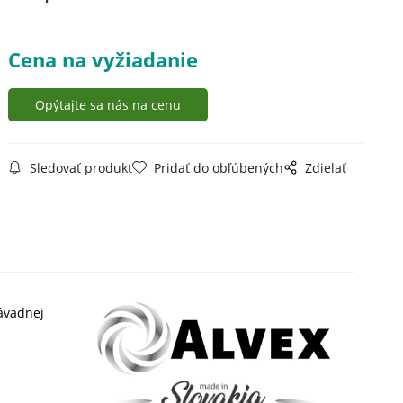
Cena na vyžiadanie
Opýtajte sa nás na cenu
Sledovať produkt
Pridať do obľúbených
Zdielať
ávadnej