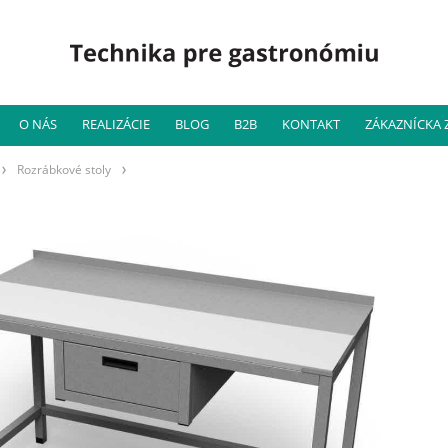
O NÁS
REALIZÁCIE
BLOG
B2B
KONTAKT
ZÁKAZNÍCKA
Rozrábkové stoly