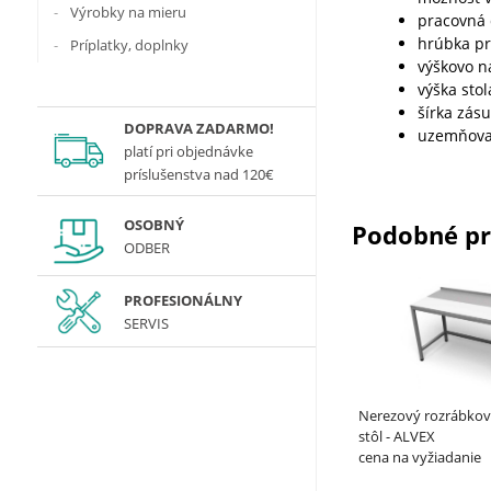
Výrobky na mieru
pracovná 
hrúbka p
Príplatky, doplnky
výškovo n
výška sto
šírka zás
DOPRAVA ZADARMO!
uzemňova
platí
pri objednávke
príslušenstva nad 120€
OSOBNÝ
Podobné p
ODBER
PROFESIONÁLNY
SERVIS
Nerezový rozrábkov
stôl - ALVEX
cena na vyžiadanie