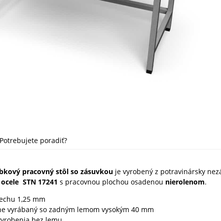
Potrebujete poradiť?
bkový pracovný stôl so zásuvkou
je vyrobený z potravinársky nez
 ocele STN 17241
s pracovnou plochou osadenou
nierolenom
.
lechu 1,25 mm
ne vyrábaný so zadným lemom vysokým 40 mm
yrobenia bez lemu