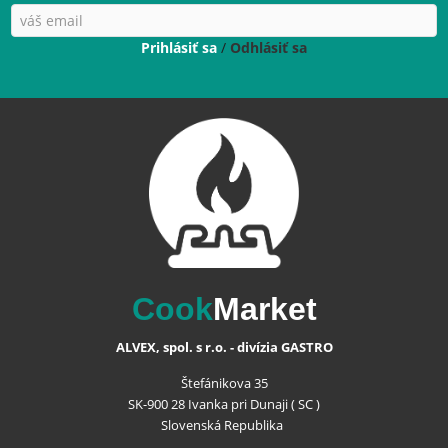
Prihlásiť sa
/
Odhlásiť sa
Cook
Market
ALVEX, spol. s r.o. - divízia GASTRO
Štefánikova 35
SK-900 28 Ivanka pri Dunaji ( SC )
Slovenská Republika