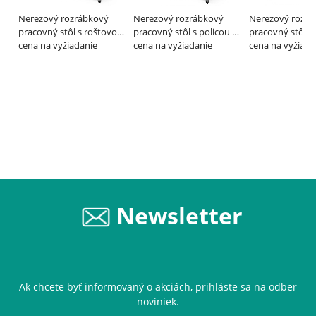
Nerezový rozrábkový
Nerezový rozrábkový
Nerezový rozrá
pracovný stôl s roštovou
pracovný stôl s policou -
pracovný stôl s
policou - ALVEX
cena na vyžiadanie
ALVEX
cena na vyžiadanie
dierovanou poli
cena na vyžiada
ALVEX
Newsletter
Ak chcete byť informovaný o akciách, prihláste sa na odber
noviniek.