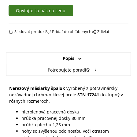
Opýtajte sa nás na cenu
Sledovať produkt
Pridať do obľúbených
Zdielať
Popis
Potrebujete poradiť?
Nerezový mäsiarky špalok
vyrobený z potravinársky
nezávadnej chróm-niklovej ocele
STN 17241
dostupný v
rôznych rozmeroch.
nierolenová pracovná doska
hrúbka pracovnej dosky 80 mm
hrúbka plechu 1,25 mm
nohy so zvýšenou odolnosťou voči otrasom