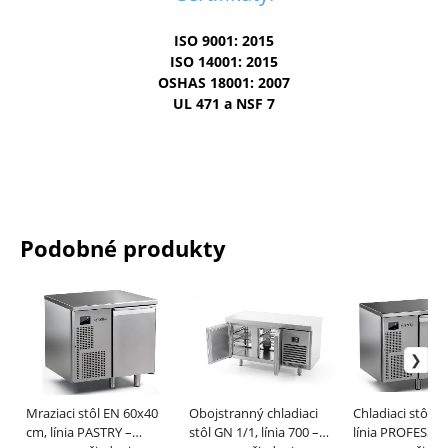
ISO 9001: 2015
ISO 14001: 2015
OSHAS 18001: 2007
UL 471 a NSF 7
Podobné produkty
Mraziaci stôl EN 60x40
Obojstranný chladiaci
Chladiaci stôl G
cm, línia PASTRY –
stôl GN 1/1, línia 700 –
línia PROFESSI