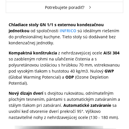
Potrebujete poradiť?
Chladiace stoly GN 1/1 s externou kondezačnou
jednotkou
od spoločnosti
INFRICO
sú ideálnym riešením
do profesionálnej kuchyne. Tieto stoly sú dodávané bez
kondenzačnej jednotky.
Kompaktná konštrukcia
z nehrdzavejúcej ocele
AISI 304
so zaobleným rohmi na uľahčenie čistenia a s
polyuretánovou izoláciou s hrúbkou 70 mm, vstrekovanou
pod vysokým tlakom s hustotou 40 kg/m3. Nulový
GWP
(Global Warming Potencial) a
ODP
(Ozone Depletion
Potential).
Nový dizajn dverí
s dvojitou rukovätou, odnímateľným
plochým tesnením, pántami s automatickým zatváraním a
stálym tlakom pri zatváraní.
Automatické zatváranie
sa
uvoľní keď otvorenie dverí prekročí 95°. Výškovo
nastaviteľné nohy z nehrdzavejúcej ocele (130 - 180 mm).