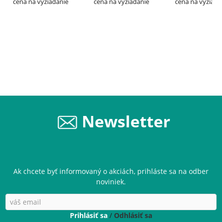
EVERLASTING
cena na vyžiadanie
INFRICO
cena na vyžiadanie
70/90 – EVERLA
cena na vyžiada
Newsletter
Ak chcete byť informovaný o akciách, prihláste sa na odber
noviniek.
Prihlásiť sa
/
Odhlásiť sa