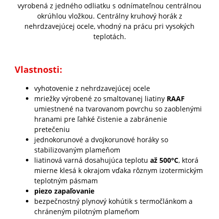
vyrobená z jedného odliatku s odnímateľnou centrálnou
okrúhlou vložkou. Centrálny kruhový horák z
nehrdzavejúcej ocele, vhodný na prácu pri vysokých
teplotách.
Vlastnosti:
vyhotovenie z nehrdzavejúcej ocele
mriežky výrobené zo smaltovanej liatiny
RAAF
umiestnené na tvarovanom povrchu so zaoblenými
hranami pre ľahké čistenie a zabránenie
pretečeniu
jednokorunové a dvojkorunové horáky so
stabilizovaným plameňom
liatinová varná dosahujúca teplotu
až 500°C
, ktorá
mierne klesá k okrajom vďaka rôznym izotermickým
teplotným pásmam
piezo zapaľovanie
bezpečnostný plynový kohútik s termočlánkom a
chráneným pilotným plameňom