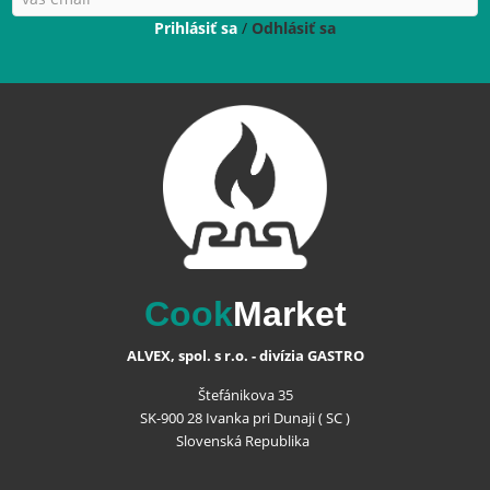
Prihlásiť sa
/
Odhlásiť sa
Cook
Market
ALVEX, spol. s r.o. - divízia GASTRO
Štefánikova 35
SK-900 28 Ivanka pri Dunaji ( SC )
Slovenská Republika