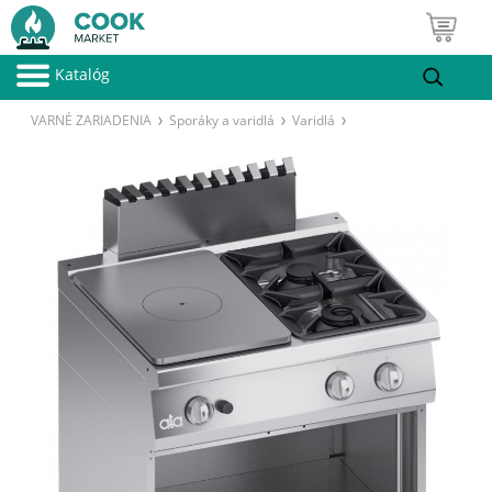
Katalóg
VARNÉ ZARIADENIA
Sporáky a varidlá
Varidlá