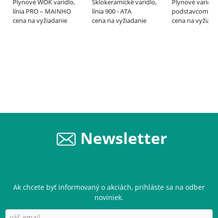
Plynové WOK varidlo,
Sklokeramické varidlo,
Plynové varidlo 
línia PRO – MAINHO
línia 900 - ATA
podstavcom PR
cena na vyžiadanie
cena na vyžiadanie
línia 700 – GAS
cena na vyžiada
Newsletter
Ak chcete byť informovaný o akciách, prihláste sa na odber
noviniek.