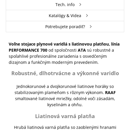
Tech. info
Katalógy & Videa
Potrebujete poradiť?
Voľne stojace plynové varidlá s liatinovou platňou, línia
PERFORMANCE 700
od spoločnosti
ATA
sú robustné a
spoľahlivé profesionálne zariadenia s osvedčeným
dizajnom a funkčným moderným prevedením.
Robustné, dlhotrvácne a výkonné varidlo
Jednokorunové a dvojkorunové liatinove horáky so
stabilizovaným plameňom s rôznym výkonom.
RAAF
smaltované liatinové mriežky, odolné voči zásadám,
kyselinám a ohňu.
Liatinová varná platňa
Hrubá liatinová varná platňa so zaoblenými hranami