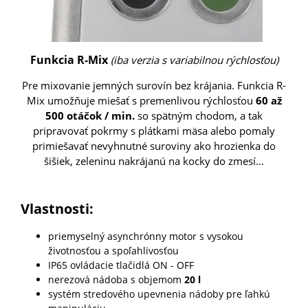
Funkcia R-Mix
(iba verzia s variabilnou rýchlosťou)
Pre mixovanie jemných surovín bez krájania. Funkcia R-
Mix umožňuje miešať s premenlivou rýchlosťou
60 až
500 otáčok / min.
so spätným chodom, a tak
pripravovať pokrmy s plátkami mäsa alebo pomaly
primiešavať nevyhnutné suroviny ako hrozienka do
šišiek, zeleninu nakrájanú na kocky do zmesí...
Vlastnosti:
priemyselný asynchrónny motor s vysokou
životnosťou a spoľahlivosťou
IP65 ovládacie tlačidlá ON - OFF
nerezová nádoba s objemom
20 l
systém stredového upevnenia nádoby pre ľahkú