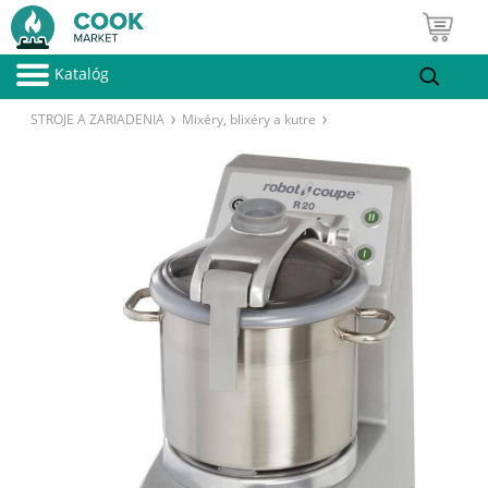
Katalóg
STROJE A ZARIADENIA
Mixéry, blixéry a kutre