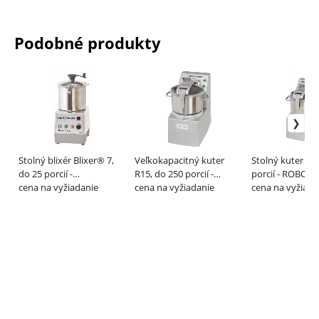
Podobné produkty
Stolný blixér Blixer® 7,
Veľkokapacitný kuter
Stolný kuter R1
do 25 porcií -
R15, do 250 porcií -
porcií - ROBOT
ROBOTCOUPE
cena na vyžiadanie
ROBOTCOUPE
cena na vyžiadanie
cena na vyžiada