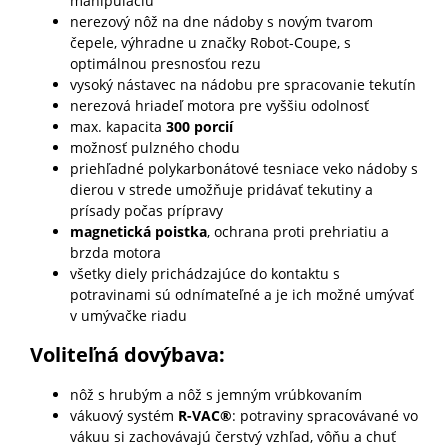
manipuláciu
nerezový nôž na dne nádoby s novým tvarom
čepele, výhradne u značky Robot-Coupe, s
optimálnou presnosťou rezu
vysoký nástavec na nádobu pre spracovanie tekutín
nerezová hriadeľ motora pre vyššiu odolnosť
max. kapacita
300 porcií
možnosť pulzného chodu
priehľadné polykarbonátové tesniace veko nádoby s
dierou v strede umožňuje pridávať tekutiny a
prísady počas prípravy
magnetická poistka
, ochrana proti prehriatiu a
brzda motora
všetky diely prichádzajúce do kontaktu s
potravinami sú odnímateľné a je ich možné umývať
v umývačke riadu
Voliteľná dovýbava:
nôž s hrubým a nôž s jemným vrúbkovaním
vákuový systém
R-VAC®
: potraviny spracovávané vo
vákuu si zachovávajú čerstvý vzhľad, vôňu a chuť