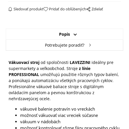
Sledovať produkt
Pridať do obľúbených
Zdielať
Popis
Potrebujete poradiť?
Vákuovací stroj
od spoločnosti
LAVEZZINI
ideálny pre
supermarkety a veľkoobchod. Stroje
z línie
PROFESSIONAL
umožňujú použitie rôznych typov balení,
a ponúkajú automatizáciu všetkých pracovných cyklov.
Profesionálne vákuové baliace stroje s digitálnym
ovládacím panelom a pevnou konštrukciou z
nehrdzavejúcej ocele.
vákuové balenie potravín vo vreckách
možnosť vákuovať viac vreciek súčasne
vákuum v nádobách
možnosť kontrolovať rôzne fázy pracovného cyklu