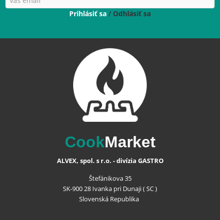
Prihlásiť sa
/
Odhlásiť sa
Cook
Market
ALVEX, spol. s r.o. - divízia GASTRO
Štefánikova 35
SK-900 28 Ivanka pri Dunaji ( SC )
Slovenská Republika