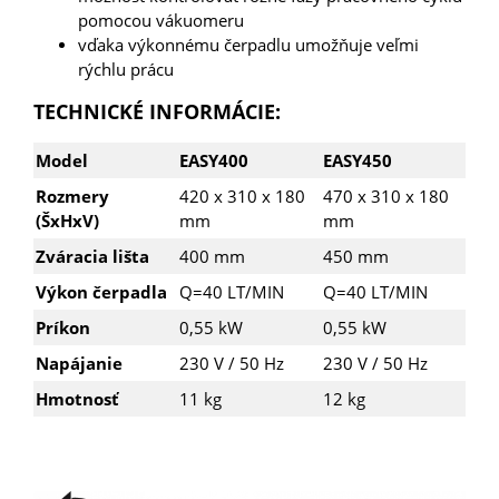
pomocou vákuomeru
vďaka výkonnému čerpadlu umožňuje veľmi
rýchlu prácu
TECHNICKÉ INFORMÁCIE:
Model
EASY400
EASY450
Rozmery
420 x 310 x 180
470 x 310 x 180
(ŠxHxV)
mm
mm
Zváracia lišta
400 mm
450 mm
Výkon čerpadla
Q=40 LT/MIN
Q=40 LT/MIN
Príkon
0,55 kW
0,55 kW
Napájanie
230 V / 50 Hz
230 V / 50 Hz
Hmotnosť
11 kg
12 kg