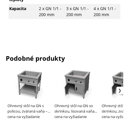
Kapacita
2 x GN 1/1 -
3 x GN 1/1 -
4 x GN 1/1 -
200 mm
200 mm
200 mm
Podobné produkty
Ohrevný stôl na GN s
Ohrevný stôl na GN so
Ohrevný stôl n
policou, zváraná vaňa –
skrinkou, lisovaná vaňa –
skrinkou, zvára
ALVEX
cena na vyžiadanie
ALVEX
cena na vyžiadanie
ALVEX
cena na vyžiada