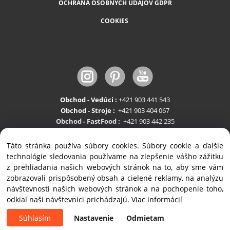
OCHRANA OSOBNÝCH ÚDAJOV GDPR
COOKIES
Obchod - Vedúci :
+421 903 441 543
Obchod - Stroje :
+421 903 404 067
Obchod - FastFood :
+421 903 442 235
Servis:
+421 903 404 047
Táto stránka používa súbory cookies. Súbory cookie a ďalšie
technológie sledovania používame na zlepšenie vášho zážitku
z prehliadania našich webových stránok na to, aby sme vám
zobrazovali prispôsobený obsah a cielené reklamy, na analýzu
návštevnosti našich webových stránok a na pochopenie toho,
odkiaľ naši návštevníci prichádzajú.
Viac informácií
Copyright © 2020 ALVEX, spol.s r.o., All rights reserved | Štefánikova 35, SK-900 28
Ivanka pri Dunaji
Súhlasím
Nastavenie
Odmietam
Vytvorené systémom ClickEshop.sk