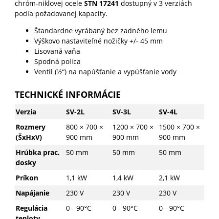
chróm-niklovej ocele
STN 17241
dostupný v 3 verziách
podľa požadovanej kapacity.
Štandardne vyrábaný bez zadného lemu
Výškovo nastaviteľné nožičky +/- 45 mm
Lisovaná vaňa
Spodná polica
Ventil (½“) na napúšťanie a vypúšťanie vody
TECHNICKÉ INFORMÁCIE
Verzia
SV-2L
SV-3L
SV-4L
Rozmery
800 × 700 ×
1200 × 700 ×
1500 × 700 ×
(ŠxHxV)
900 mm
900 mm
900 mm
Hrúbka prac.
50 mm
50 mm
50 mm
dosky
Príkon
1,1 kW
1,4 kW
2,1 kW
Napájanie
230 V
230 V
230 V
Regulácia
0 - 90°C
0 - 90°C
0 - 90°C
teploty