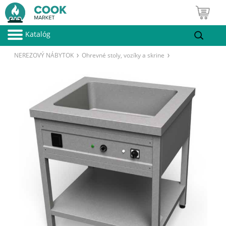
Katalóg
NEREZOVÝ NÁBYTOK
Ohrevné stoly, vozíky a skrine