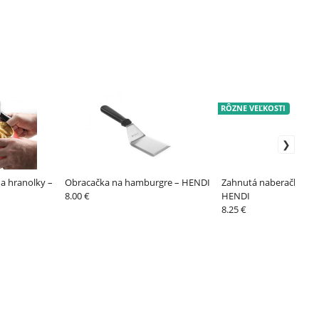
RÔZNE VEĽKOSTI
a hranolky –
Obracačka na hamburgre – HENDI
Zahnutá naberačka na 
8.00 €
HENDI
8.25 €