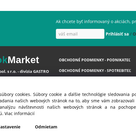
Ak chcete byť informovaný o akciách, pr
Prihlásiť sa
/
O
ok
Market
OBCHODNÉ PODMIENKY - PODNIKATEĽ
OBCHODNÉ PODMIENKY - SPOTREBITEĽ
ol. s r.o. - divízia GASTRO
OCHRANA OSOBNÝCH ÚDAJOV GDPR
va 35
 Ivanka pri Dunaji ( SC )
COOKIES
súbory cookies. Súbory cookie a ďalšie technológie sledovania 
á Republika
iadania našich webových stránok na to, aby sme vám zobrazoval
 analýzu návštevnosti našich webových stránok a na pochopen
jú.
Viac informácií
astavenie
Odmietam