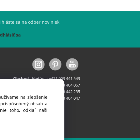
ihláste sa na odber noviniek.
dhlásiť sa
Obchod - Vedúci :
+421 903 441 543
Obchod - Stroje :
+421 903 404 067
Obchod - FastFood :
+421 903 442 235
používame na zlepšenie
Servis:
+421 903 404 047
i prispôsobený obsah a
ie toho, odkiaľ naši