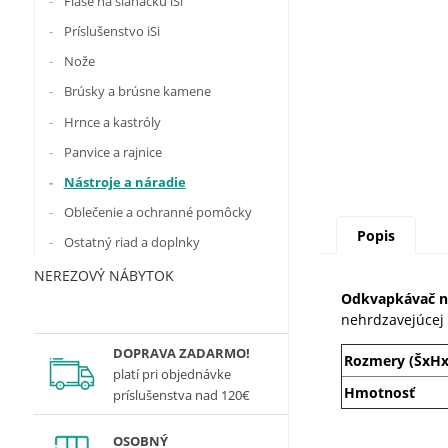
Fľaše na šľahačku iSi
Príslušenstvo iSi
Nože
Brúsky a brúsne kamene
Hrnce a kastróly
Panvice a rajnice
Nástroje a náradie
Oblečenie a ochranné pomôcky
Popis
Ostatný riad a doplnky
NEREZOVÝ NÁBYTOK
Odkvapkávač n
nehrdzavejúcej 
DOPRAVA ZADARMO!
Rozmery (ŠxHx
platí
pri objednávke
Hmotnosť
príslušenstva nad 120€
OSOBNÝ