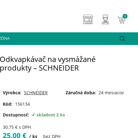
0
 ZÓNA
Odkvapkávač na vysmážané
produkty – SCHNEIDER
Výrobca:
SCHNEIDER
Záručná doba:
24 mesiacov
Kód:
156134
Dostupnosť:
skladom 2 ks
30.75
€
s DPH
25.00
€
ks
bez DPH