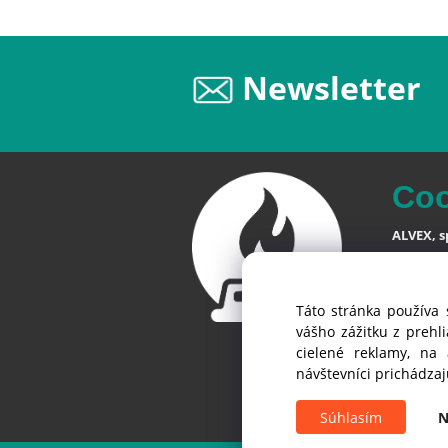
Newsletter
Co
ALVEX, sp
Štefániko
SK-900 28
Táto stránka používa 
Slovensk
vášho zážitku z prehl
cielené reklamy, na
návštevníci prichádza
Súhlasím
N