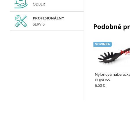
ODBER
PROFESIONÁLNY
SERVIS
Podobné p
NOVINKA
Nylonová naberačka
PUJADAS
6.50 €