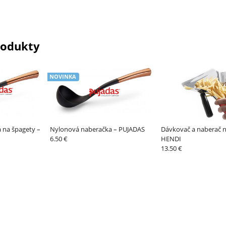
rodukty
NOVINKA
 na špagety –
Nylonová naberačka – PUJADAS
Dávkovač a naberač n
6.50 €
HENDI
13.50 €