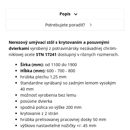
Popis
Potrebujete poradiť?
Nerezový umývací stôl s krytovaním a posuvnými
dvierkami
vyrobený z potravinársky nezávadnej chróm-
niklovej ocele
STN 17241
dostupný v rôznych rozmeroch.
Šírka (mm):
od 1100 do 1900
Hĺbka (mm):
600 - 700 - 800
hrúbka plechu 1,25 mm
štandardne vyrábaný so zadným lemom vysokým
40 mm
možnosť vyrobenia bez lemu
posúvne dvierka
spodná polica vo výške 200 mm
krytovanie z 2 strán
hrúbka prelisovanej pracovnej dosky 50 mm
výškovo nastaviteľné nožičky +/- 45 mm