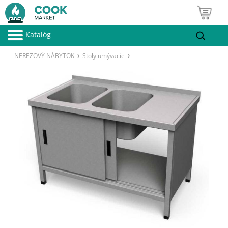
Katalóg
NEREZOVÝ NÁBYTOK
Stoly umývacie