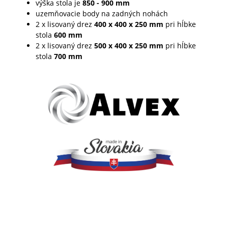
výška stola je
850 - 900 mm
uzemňovacie body na zadných nohách
2 x lisovaný drez
400 x 400 x 250
mm
pri hĺbke
stola
600
mm
2 x lisovaný drez
500 x 400 x 250
mm
pri hĺbke
stola
700
mm