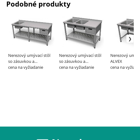
Podobné produkty
Nerezový umývací stôl
Nerezový umývací stôl
Nerezový umývac
so zásuvkou a
so zásuvkou a
ALVEX
dierovanou policou, dlhý
cena na vyžiadanie
dierovanou policou -
cena na vyžiadanie
cena na vyžiada
- ALVEX
ALVEX