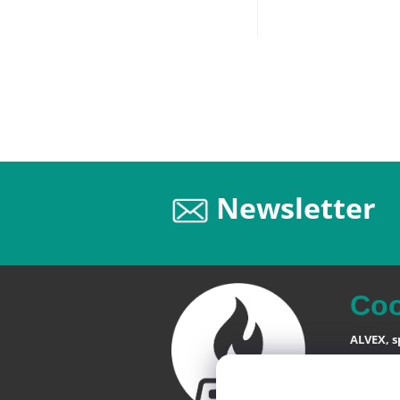
Newsletter
Co
ALVEX, sp
Štefániko
SK-900 28