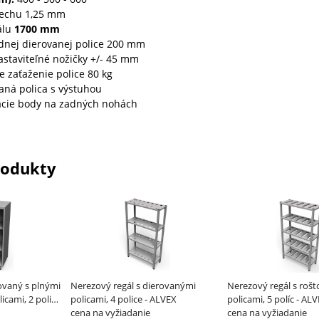
lechu 1,25 mm
álu
1700 mm
dnej dierovanej police 200 mm
astaviteľné nožičky +/- 45 mm
 zaťaženie police 80 kg
vaná polica s výstuhou
cie body na zadných nohách
rodukty
ovaný s plnými
Nerezový regál s dierovanými
Nerezový regál s roš
icami, 2 police
policami, 4 police - ALVEX
policami, 5 políc - AL
cena na vyžiadanie
cena na vyžiadanie