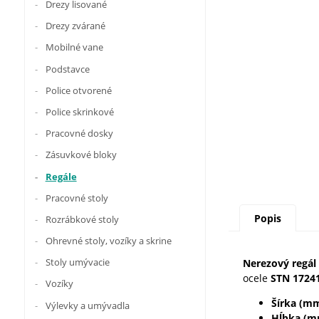
Drezy lisované
Drezy zvárané
Mobilné vane
Podstavce
Police otvorené
Police skrinkové
Pracovné dosky
Zásuvkové bloky
Regále
Pracovné stoly
Popis
Rozrábkové stoly
Ohrevné stoly, vozíky a skrine
Stoly umývacie
Nerezový regál
ocele
STN 1724
Vozíky
Šírka (m
Výlevky a umývadla
Hĺbka (m