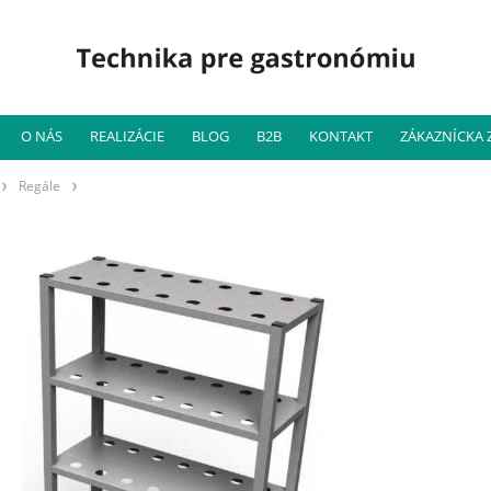
O NÁS
REALIZÁCIE
BLOG
B2B
KONTAKT
ZÁKAZNÍCKA
Regále