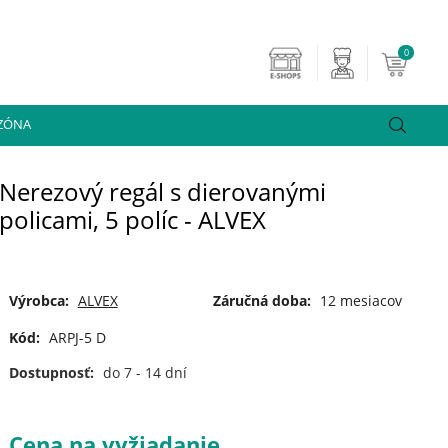
0
 ZÓNA
Nerezový regál s dierovanými
policami, 5 políc - ALVEX
Výrobca:
ALVEX
Záručná doba:
12 mesiacov
Kód:
ARPJ-5 D
Dostupnosť:
do 7 - 14 dní
Cena na vyžiadanie