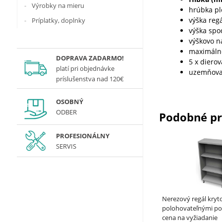
Výrobky na mieru
hrúbka p
výška reg
Príplatky, doplnky
výška spo
výškovo n
maximálne
DOPRAVA ZADARMO!
5 x diero
platí
pri objednávke
uzemňova
príslušenstva nad 120€
OSOBNÝ
ODBER
Podobné p
PROFESIONÁLNY
SERVIS
Nerezový regál kryt
polohovateľnými pol
- ALVEX
cena na vyžiadanie