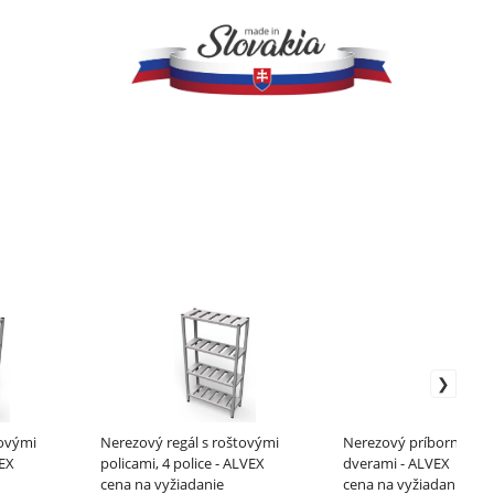
tovými
Nerezový regál s roštovými
Nerezový príborník s k
VEX
policami, 4 police - ALVEX
dverami - ALVEX
cena na vyžiadanie
cena na vyžiadanie