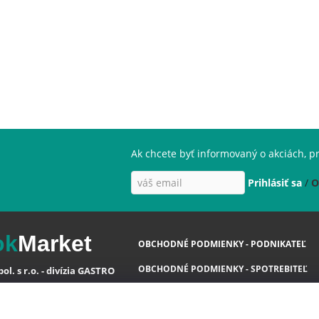
Ak chcete byť informovaný o akciách, pr
Prihlásiť sa
/
O
ok
Market
OBCHODNÉ PODMIENKY - PODNIKATEĽ
OBCHODNÉ PODMIENKY - SPOTREBITEĽ
ol. s r.o. - divízia GASTRO
OCHRANA OSOBNÝCH ÚDAJOV GDPR
va 35
 Ivanka pri Dunaji ( SC )
COOKIES