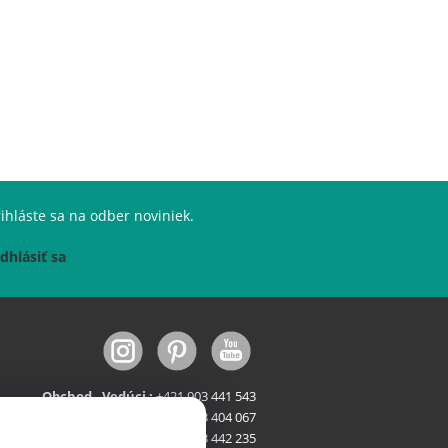
ihláste sa na odber noviniek.
dhlásiť sa
Obchod - Vedúci :
+421 903 441 543
Obchod - Stroje :
+421 903 404 067
Obchod - FastFood :
+421 903 442 235