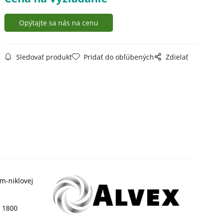
Opýtajte sa nás na cenu
Sledovať produkt
Pridať do obľúbených
Zdielať
m-niklovej
- 1800