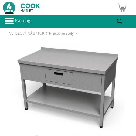
Katalóg
NEREZOVÝ NÁBYTOK
Pracovné stoly