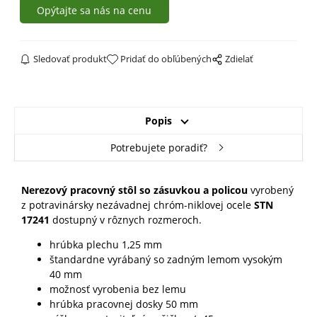
Opýtajte sa nás na cenu
Sledovať produkt
Pridať do obľúbených
Zdielať
Popis
Potrebujete poradiť?
Nerezový pracovný stôl so zásuvkou a policou
vyrobený
z potravinársky nezávadnej chróm-niklovej ocele
STN
17241
dostupný v rôznych rozmeroch.
hrúbka plechu 1,25 mm
štandardne vyrábaný so zadným lemom vysokým
40 mm
možnosť vyrobenia bez lemu
hrúbka pracovnej dosky 50 mm