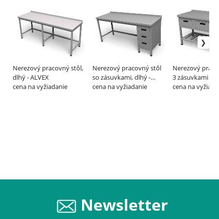
Nerezový pracovný stôl,
Nerezový pracovný stôl
Nerezový pracov
dlhý - ALVEX
so zásuvkami, dlhý -
3 zásuvkami a 
cena na vyžiadanie
ALVEX
cena na vyžiadanie
policou - ALVEX
cena na vyžiada
Newsletter