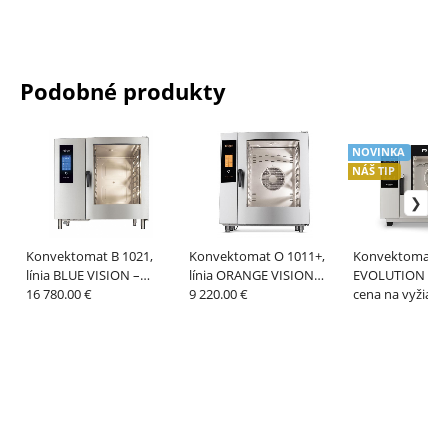
Podobné produkty
NOVINKA
NÁŠ TIP
Konvektomat B 1021,
Konvektomat O 1011+,
Konvektomat
línia BLUE VISION –
línia ORANGE VISION
EVOLUTION MAX
RETIGO
16 780.00 €
PLUS – RETIGO
9 220.00 €
RETIGO
cena na vyžiada