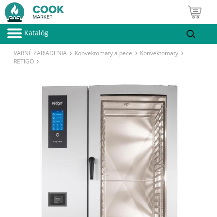
Katalóg
VARNÉ ZARIADENIA
Konvektomaty a pece
Konvektomaty
RETIGO