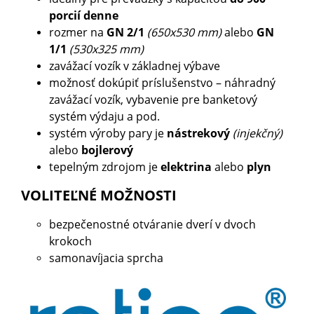
porcií denne
rozmer na
GN 2/1
(650x530 mm)
alebo
GN
1/1
(530x325 mm)
zavážací vozík v základnej výbave
možnosť dokúpiť príslušenstvo – náhradný
zavážací vozík, vybavenie pre banketový
systém výdaju a pod.
systém výroby pary je
nástrekový
(injekčný)
alebo
bojlerový
tepelným zdrojom je
elektrina
alebo
plyn
VOLITEĽNÉ MOŽNOSTI
bezpečenostné otváranie dverí v dvoch
krokoch
samonavíjacia sprcha