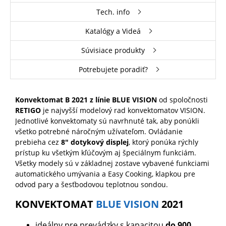
Tech. info
Katalógy a Videá
Súvisiace produkty
Potrebujete poradiť?
Konvektomat B 2021 z línie BLUE VISION
od spoločnosti
RETIGO
je najvyšší modelový rad konvektomatov VISION.
Jednotlivé konvektomaty sú navrhnuté tak, aby ponúkli
všetko potrebné náročným užívateľom. Ovládanie
prebieha cez
8" dotykový displej
, ktorý ponúka rýchly
prístup ku všetkým kľúčovým aj špeciálnym funkciám.
Všetky modely sú v základnej zostave vybavené funkciami
automatického umývania a Easy Cooking, klapkou pre
odvod pary a šesťbodovou teplotnou sondou.
KONVEKTOMAT
BLUE VISION
2021
ideálny pre prevádzky s kapacitou
do 900