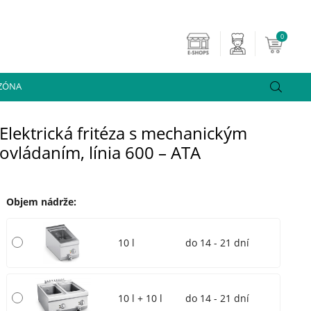
0
 ZÓNA
Elektrická fritéza s mechanickým
ovládaním, línia 600 – ATA
Objem nádrže
:
10 l
do 14 - 21 dní
10 l + 10 l
do 14 - 21 dní