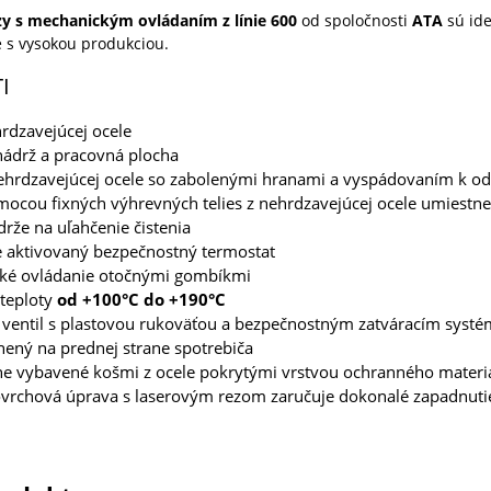
ézy s mechanickým ovládaním z línie 600
od spoločnosti
ATA
sú id
 s vysokou produkciou.
I
rdzavejúcej ocele
nádrž a pracovná plocha
ehrdzavejúcej ocele so zabolenými hranami a vyspádovaním k o
ocou fixných výhrevných telies z nehrdzavejúcej ocele umiestn
drže na uľahčenie čistenia
 aktivovaný bezpečnostný termostat
ké ovládanie otočnými gombíkmi
 teploty
od +100°C do +190°C
 ventil s plastovou rukoväťou a bezpečnostným zatváracím syst
nený na prednej strane spotrebiča
e vybavené košmi z ocele pokrytými vrstvou ochranného materi
vrchová úprava s laserovým rezom zaručuje dokonalé zapadnutie