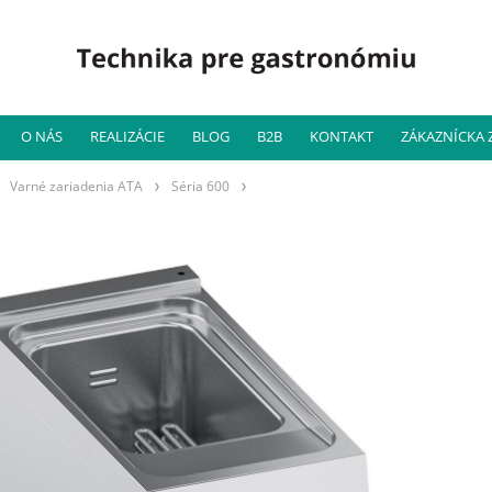
O NÁS
REALIZÁCIE
BLOG
B2B
KONTAKT
ZÁKAZNÍCKA
Varné zariadenia ATA
Séria 600