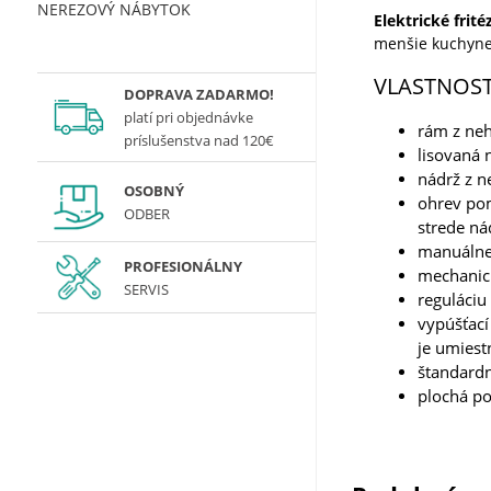
NEREZOVÝ NÁBYTOK
Elektrické frit
menšie kuchyne
VLASTNOST
DOPRAVA ZADARMO!
platí
pri objednávke
rám z neh
príslušenstva nad 120€
lisovaná 
nádrž z n
OSOBNÝ
ohrev pom
ODBER
strede ná
manuálne
PROFESIONÁLNY
mechanic
SERVIS
reguláciu
vypúšťací
je umiest
štandardn
plochá po