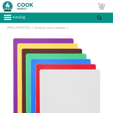
Katalóg
PRÍSLUŠENSTVO
Ostatný riad a doplnky