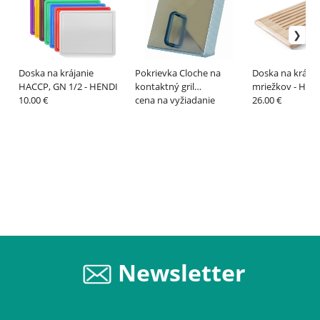
Doska na krájanie
Pokrievka Cloche na
Doska na krájan
HACCP, GN 1/2 - HENDI
kontaktný gril
mriežkov - HEN
10.00 €
FlashGRILL – ZERNIKE
cena na vyžiadanie
26.00 €
Newsletter