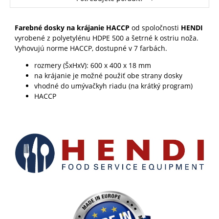
Farebné dosky na krájanie HACCP
od spoločnosti
HENDI
v
yrobené z polyetylénu HDPE 500 a
šetrné k ostriu noža.
Vyhovujú norme HACCP, dostupné v 7 farbách.
rozmery (ŠxHxV):
600 x 400 x 18 mm
na krájanie je možné použiť obe strany dosky
vhodné do umývačkyh riadu (na krátký program)
HACCP