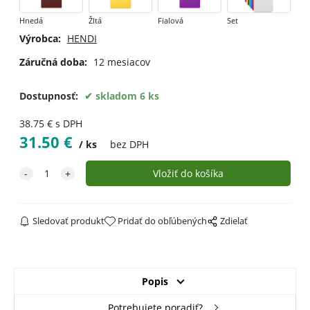
Hnedá
Žltá
Fialová
Set
Výrobca:
HENDI
Záručná doba:
12 mesiacov
Dostupnosť:
skladom 6 ks
38.75
€
s DPH
31.50
€
ks
bez DPH
Sledovať produkt
Pridať do obľúbených
Zdielať
Popis
Potrebujete poradiť?