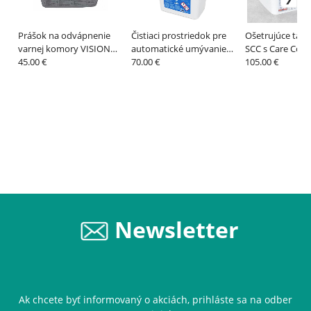
Prášok na odvápnenie
Čistiaci prostriedok pre
Ošetrujúce tabl
varnej komory VISION
automatické umývanie
SCC s Care Contr
DESCALER, 25 sáčkov x
45.00 €
ACTIVE CLEANER, 50
70.00 €
RATIONAL
105.00 €
100 g – RETIGO
sáčkov x 60 g – RETIGO
Newsletter
Ak chcete byť informovaný o akciách, prihláste sa na odber