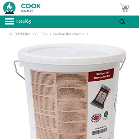
Katalóg
KUCHYNSKÁ HYGIENA
Kuchynská chémia