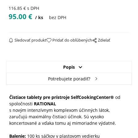
116.85
€
s DPH
95.00
€
ks
bez DPH
Sledovať produkt
Pridať do obľúbených
Zdielať
Popis
Potrebujete poradiť?
Čistiace tablety pre prístroje SelfCookingCenter®
od
spoločnosti
RATIONAL
s novým intenzívnym komplexom účinných látok,
zaručujú maximálny čistiaci účinok. Sú vysoko
koncertované a vďaka tomu aj mimoriadne výdatné.
Balenie:
100 ks sáčkov v plastovom vedierku