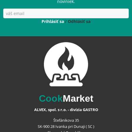
noviniek.
Prihlásiť sa
/
Odhlásiť sa
Cook
Market
ALVEX, spol. s r.o. - divízia GASTRO
Štefánikova 35
SK-900 28 Ivanka pri Dunaji ( SC )