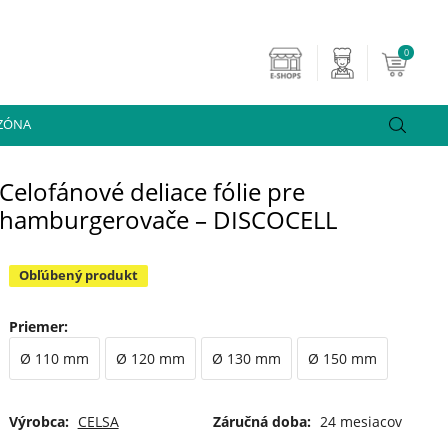
0
 ZÓNA
Celofánové deliace fólie pre
hamburgerovače – DISCOCELL
Obľúbený produkt
Priemer
:
Ø 110 mm
Ø 120 mm
Ø 130 mm
Ø 150 mm
Výrobca:
CELSA
Záručná doba:
24 mesiacov