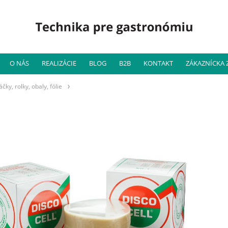
O NÁS
REALIZÁCIE
BLOG
B2B
KONTAKT
ZÁKAZNÍCKA
áčky, rolky, obaly, fólie