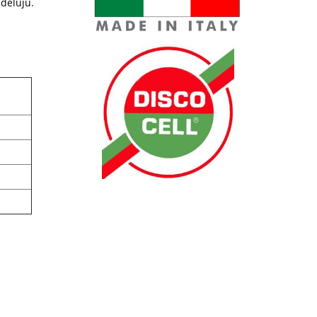
deľujú.