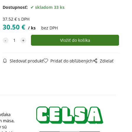
Dostupnosť:
skladom 33 ks
37.52
€
s DPH
30.50
€
ks
bez DPH
Sledovať produkt
Pridať do obľúbených
Zdielať
 vďaka
m mäsa,
y sú