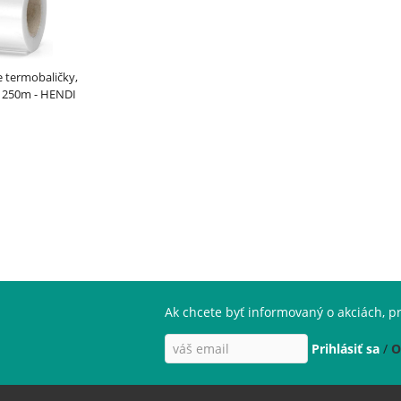
e termobaličky,
a 250m - HENDI
Ak chcete byť informovaný o akciách, pr
Prihlásiť sa
/
O