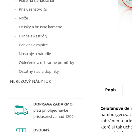
Fľaše na šľahačku iSi
Príslušenstvo iSi
Nože
Brúsky a brúsne kamene
Hrnce a kastróly
Panvice a rajnice
Nástroje a náradie
Oblečenie a ochranné pomôcky
Ostatný riad a doplnky
NEREZOVÝ NÁBYTOK
Popis
DOPRAVA ZADARMO!
Celofánové deli
platí
pri objednávke
hamburgerovačoc
príslušenstva nad 120€
zabráneniu prie
ktoré si tak uch
OSOBNÝ