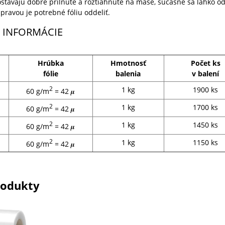
stávajú dobre prilnuté a roztiahnuté na mäse, súčasne sa ľahko od
pravou je potrebné fóliu oddeliť.
 INFORMÁCIE
Hrúbka
Hmotnosť
Počet ks
fólie
balenia
v balení
2
1 kg
1900 ks
60 g/m
= 42 𝝁
2
1 kg
1700 ks
60 g/m
= 42 𝝁
2
1 kg
1450 ks
60 g/m
= 42 𝝁
2
1 kg
1150 ks
60 g/m
= 42 𝝁
rodukty